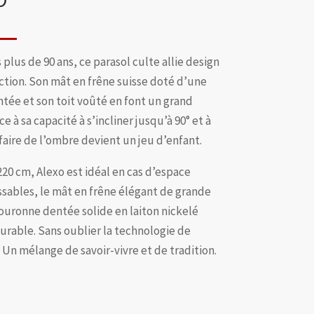
 plus de 90 ans, ce parasol culte allie design
ection. Son mât en frêne suisse doté d’une
ntée et son toit voûté en font un grand
ce à sa capacité à s’incliner jusqu’à 90° et à
faire de l’ombre devient un jeu d’enfant.
20 cm, Alexo est idéal en cas d’espace
assables, le mât en frêne élégant de grande
 couronne dentée solide en laiton nickelé
durable. Sans oublier la technologie de
i. Un mélange de savoir-vivre et de tradition.