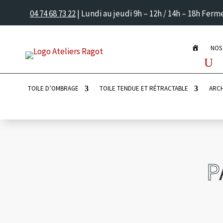
04 74 68 73 22
| Lundi au jeudi 9h – 12h / 14h – 18h Fer
P
NOS
A
G
E
D
’
TOILE D’OMBRAGE
TOILE TENDUE ET RÉTRACTABLE
ARCH
A
C
C
U
E
I
L
P