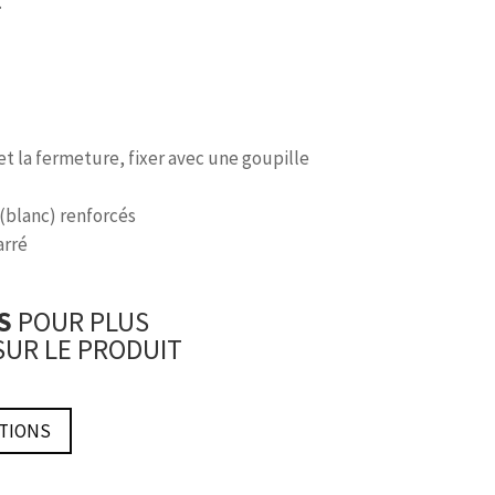
.
et la fermeture, fixer avec une goupille
 (blanc) renforcés
arré
US
POUR PLUS
SUR LE PRODUIT
TIONS