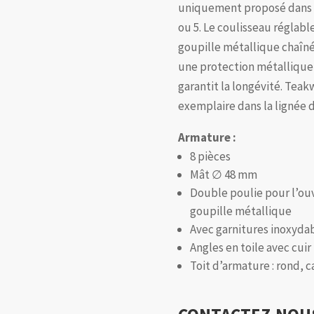
uniquement proposé dans l
ou 5. Le coulisseau réglabl
goupille métallique chaîné
une protection métallique 
garantit la longévité. Teakw
exemplaire dans la lignée de
Armature :
8 pièces
Mât ∅ 48 mm
Double poulie pour l’ouv
goupille métallique
Avec garnitures inoxyda
Angles en toile avec cuir
Toit d’armature : rond, c