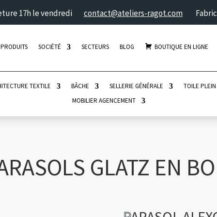
meture 17h le vendredi
contact@ateliers-ragot.com
Fabric
 PRODUITS
SOCIÉTÉ
SECTEURS
BLOG
BOUTIQUE EN LIGNE
ITECTURE TEXTILE
BÂCHE
SELLERIE GÉNÉRALE
TOILE PLEIN
MOBILIER AGENCEMENT
ARASOLS GLATZ EN BO
P
ARASOL ALEX