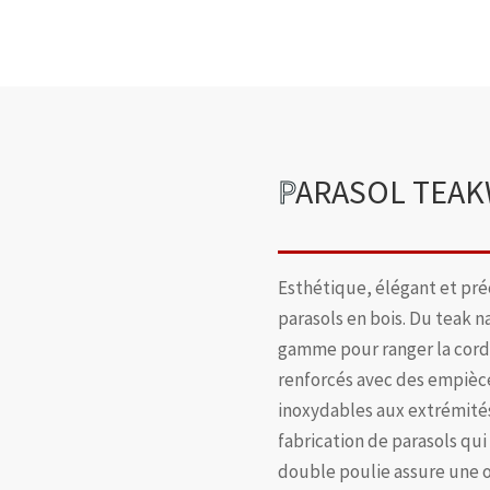
P
ARASOL TEA
Esthétique, élégant et pré
parasols en bois. Du teak n
gamme pour ranger la corde
renforcés avec des empièce
inoxydables aux extrémités 
fabrication de parasols qui
double poulie assure une o