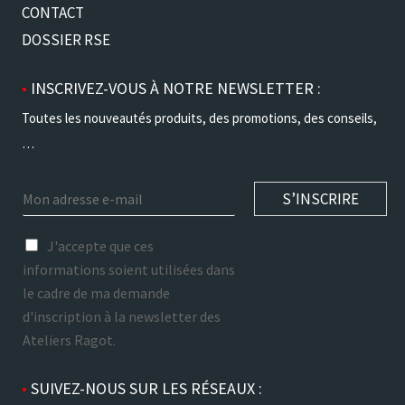
CONTACT
DOSSIER RSE
•
INSCRIVEZ-VOUS À NOTRE NEWSLETTER :
Toutes les nouveautés produits, des promotions, des conseils,
…
E
S’INSCRIRE
m
a
r
i
J'accepte que ces
g
l
informations soient utilisées dans
p
*
le cadre de ma demande
d
*
d'inscription à la newsletter des
Ateliers Ragot.
•
SUIVEZ-NOUS SUR LES RÉSEAUX :