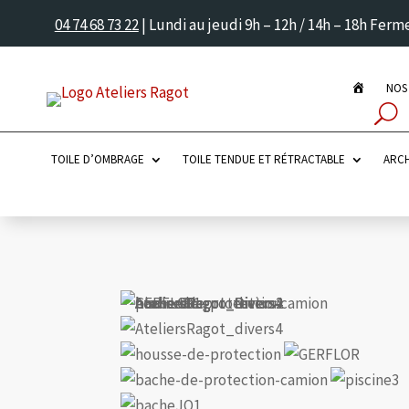
04 74 68 73 22
| Lundi au jeudi 9h – 12h / 14h – 18h Fer
P
NOS
A
G
E
D
’
TOILE D’OMBRAGE
TOILE TENDUE ET RÉTRACTABLE
ARCH
A
C
C
U
E
I
L