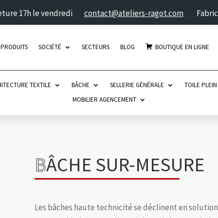
meture 17h le vendredi
contact@ateliers-ragot.com
Fabric
 PRODUITS
SOCIÉTÉ
SECTEURS
BLOG
BOUTIQUE EN LIGNE
ITECTURE TEXTILE
BÂCHE
SELLERIE GÉNÉRALE
TOILE PLEIN
MOBILIER AGENCEMENT
B
ÂCHE SUR-MESURE
Les bâches haute technicité se déclinent en solution