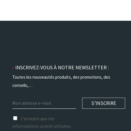
•
INSCRIVEZ-VOUS À NOTRE NEWSLETTER :
Toutes les nouveautés produits, des promotions, des
conseils,…
E
S’INSCRIRE
m
a
r
i
J'accepte que ces
g
l
informations soient utilisées
p
*