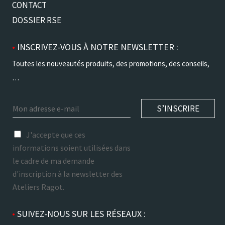
CONTACT
DOSSIER RSE
•
INSCRIVEZ-VOUS À NOTRE NEWSLETTER :
Toutes les nouveautés produits, des promotions, des conseils,
…
E
S’INSCRIRE
m
a
r
i
J'accepte que ces
g
l
informations soient utilisées dans
p
*
le cadre de ma demande
d
*
d'inscription à la newsletter des
Ateliers Ragot.
•
SUIVEZ-NOUS SUR LES RÉSEAUX :