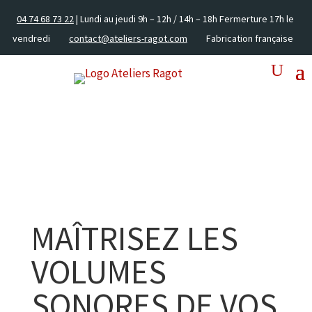
04 74 68 73 22
| Lundi au jeudi 9h – 12h / 14h – 18h Fermerture 17h le
vendredi
contact@ateliers-ragot.com
Fabrication française
MAÎTRISEZ LES
VOLUMES
SONORES DE VOS