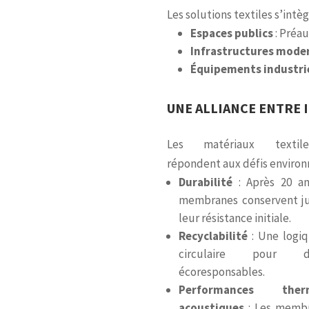
Les solutions textiles s’int
Espaces publics
: Préau
Infrastructures mode
Équipements industri
UNE ALLIANCE ENTRE 
Les matériaux textil
répondent aux défis enviro
Durabilité
: Après 20 an
membranes conservent j
leur résistance initiale.
Recyclabilité
: Une logi
circulaire pour d
écoresponsables.
Performances the
acoustiques
: Les membr