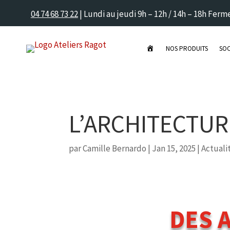
04 74 68 73 22
| Lundi au jeudi 9h – 12h / 14h – 18h Fer
P
NOS PRODUITS
SOC
A
G
E
D
’
A
C
C
U
L’ARCHITECTUR
E
I
L
par
Camille Bernardo
|
Jan 15, 2025
|
Actuali
DES 