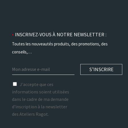
•
INSCRIVEZ-VOUS À NOTRE NEWSLETTER :
Toutes les nouveautés produits, des promotions, des
conseils,…
E
S’INSCRIRE
m
a
r
i
J'accepte que ces
g
l
informations soient utilisées
p
*
dans le cadre de ma demande
d
*
d'inscription à la newsletter
des Ateliers Ragot.