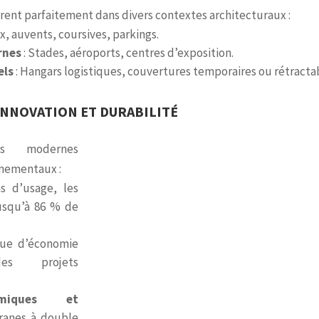
ègrent parfaitement dans divers contextes architecturaux :
x, auvents, coursives, parkings.
rnes
: Stades, aéroports, centres d’exposition.
els
: Hangars logistiques, couvertures temporaires ou rétracta
INNOVATION ET DURABILITÉ
es modernes
nnementaux :
s d’usage, les
usqu’à 86 % de
que d’économie
es projets
rmiques et
anes à double