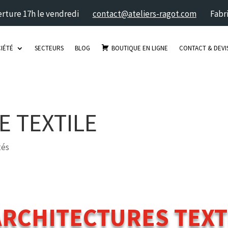
merture 17h le vendredi
contact@ateliers-ragot.com
Fabri
IÉTÉ
SECTEURS
BLOG
BOUTIQUE EN LIGNE
CONTACT & DEVI
E TEXTILE
tés
ARCHITECTURES TEXTI